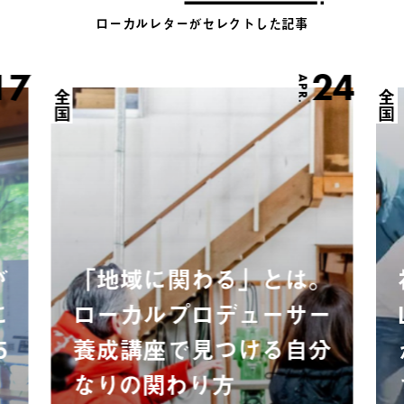
ローカルレターがセレクトした記事
17
24
APR.
全国
全国
が
「地域に関わる」とは。
に
ローカルプロデューサー
5
養成講座で見つける自分
なりの関わり方