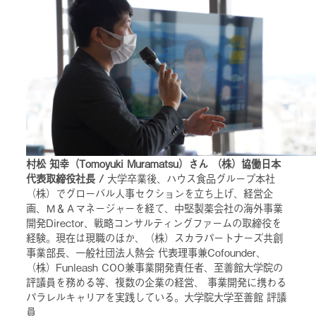
村松 知幸（Tomoyuki Muramatsu）さん （株）協働日本
代表取締役社長 /
大学卒業後、ハウス食品グループ本社
（株）でグローバル人事セクションを立ち上げ、経営企
画、Ｍ＆Ａマネージャーを経て、中堅製薬会社の海外事業
開発Director、戦略コンサルティングファームの取締役を
経験。現在は現職のほか、（株）スカラパートナーズ共創
事業部長、一般社団法人熱会 代表理事兼Cofounder、
（株）Funleash COO兼事業開発責任者、至善館大学院の
評議員を務める等、複数の企業の経営、 事業開発に携わる
パラレルキャリアを実践している。大学院大学至善館 評議
員