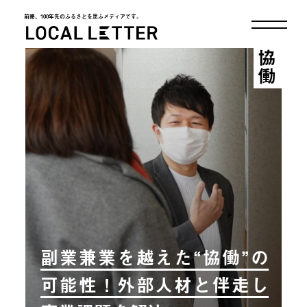
前略、100年先のふるさとを思ふメディアです。
LOCAL LETTER
協働
副業兼業を越えた“協働”の
可能性！外部人材と伴走し