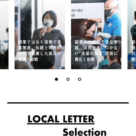
、協
副業ではなく協働で事
副業より協働で自立支
副
長年
業推進。伝統と時代の
援。活用が追いつかな
働
"へ
変化で葛藤した窯元の
い"大量の糞尿"問題に
の
事例 | 協働
挑む | 協働
挑