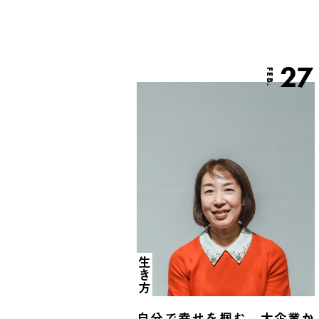
27
FEB.
生き方
自分で幸せを掴む。大企業か