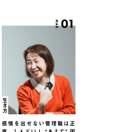
01
MAR.
生き方
感情を出せない管理職は正
直、しんどい！ “あえて” 困