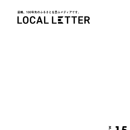
前略、100年先のふるさとを思ふメディアです。
LOCAL LETTER