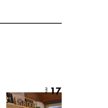
17
JUL.