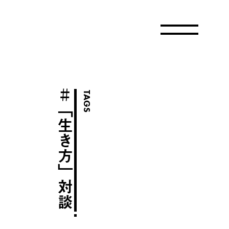
＃
TAGS
「生き方」対談