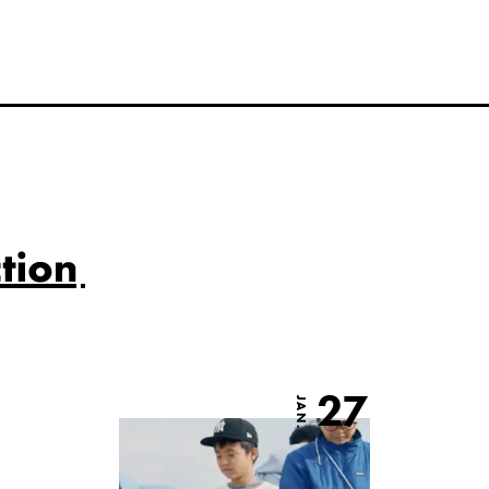
27
JAN.