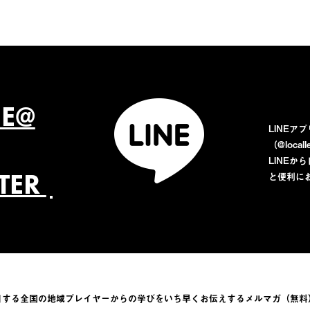
NE@
LINEア
（@loca
LINE
TTER
と便利に
目する全国の地域プレイヤーからの学びをい
ち早くお伝えするメルマガ（無料