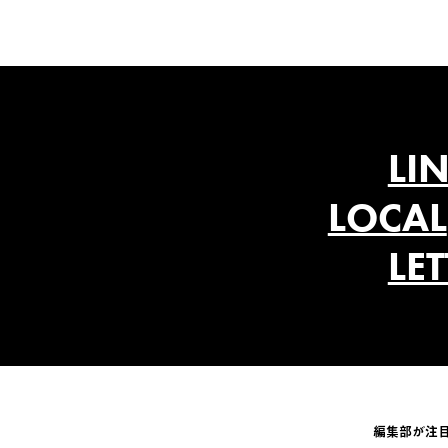
LI
LOCAL
LE
編集部が注