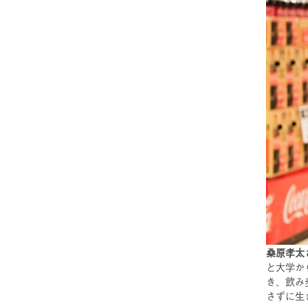
桑原孝太
と大学か
き、飲み
さずに生