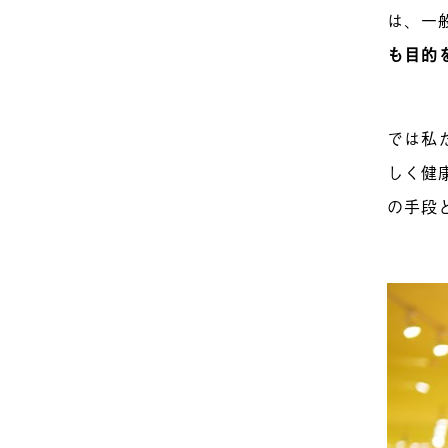
は、一
も目的
では私
しく健
の手段