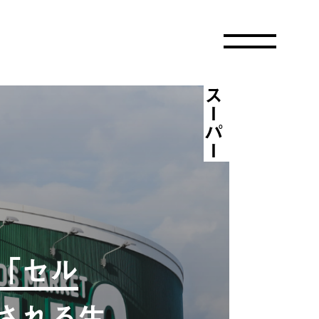
スーパー
「セル
される生