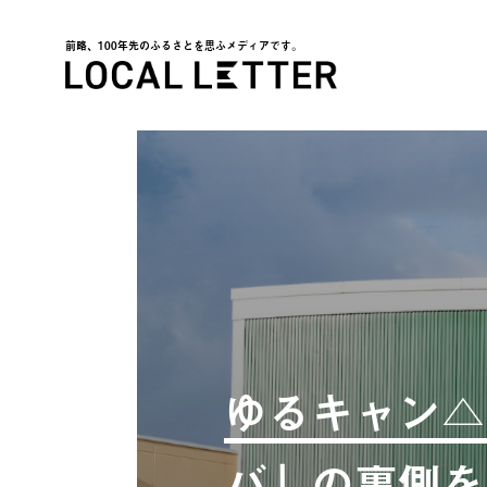
前略、100年先のふるさとを思ふメディアです。
LOCAL LETTER
ゆるキャン△
バ」の裏側を