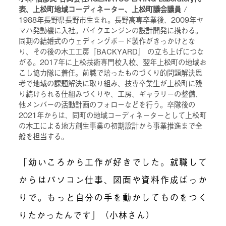
表、上松町地域コーディネーター、上松町議会議員
/
1988年長野県長野市生まれ。長野高専卒業後、2009年ヤ
マハ発動機に入社。バイクエンジンの設計開発に携わる。
同期の結婚式のウェディングボード製作がきっかけとな
り、その後の木工工房『BACKYARD』 の立ち上げにつな
がる。2017年に上松技術専門校入校、翌年上松町の地域お
こし協力隊に着任。前職で培ったものづくり的問題解決思
考で地域の課題解決に取り組み、技専卒業生が上松町に残
り続けられる仕組みづくりや、工房、ギャラリーの整備、
他メンバーの活動計画のフォローなどを行う。卒隊後の
2021年からは、同町の地域コーディネーターとして上松町
の木工による地方創生事業の初期設計から事業推進まで全
般を担当する。
「幼いころから工作が好きでした。就職して
からはパソコン仕事、図面や資料作成ばっか
りで。
もっと自分の手を動かしてものをつく
りたかったんです
」（小林さん）