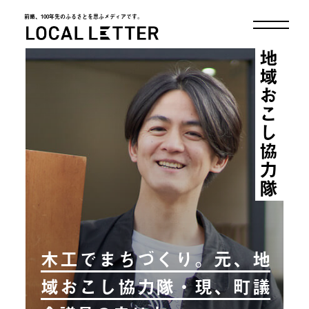
前略、100年先のふるさとを思ふメディアです。
LOCAL LETTER
地域おこし協力隊
木工でまちづくり。元、地
域おこし協力隊・現、町議