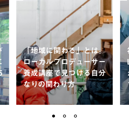
が
「地域に関わる」とは。
に
ローカルプロデューサー
5
養成講座で見つける自分
なりの関わり方