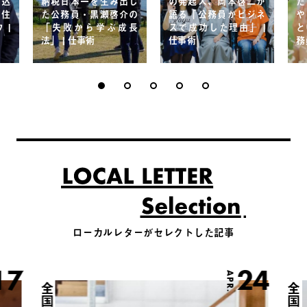
れ込
納税日本一を生み出し
の発起人、岡本啓二が
た
る住
た公務員・黒瀬啓介の
語る「公務員がビジネ
や
 |
「失敗から学ぶ成長
スで成功した理由」 |
と
法」 | 仕事術
仕事術
務
ローカルレターがセレクトした記事
17
24
APR.
全国
全国