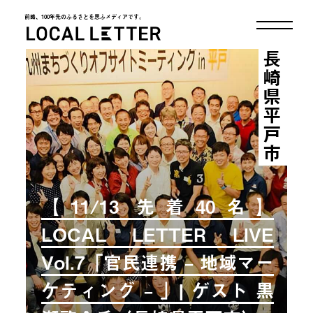
前略、100年先のふるさとを思ふメディアです。
LOCAL LETTER
長崎県平戸市
【11/13 先着40名】
LOCAL LETTER LIVE
Vol.7「官民連携 – 地域マー
ケティング – 」| ゲスト 黒