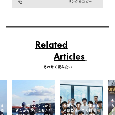
リンクをコピー
Related
Articles
あわせて読みたい
今
超え
一人で悩むことしかで
全国から注目が集まる
力
界遺
きなかった。ふるさと
地域商社「こゆ財団」
ド