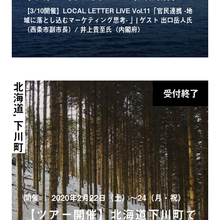
【3/10開催】LOCAL LETTER LIVE Vol.11「官民連携 -地
域に落とし込むマーケティング思考- 」| ゲスト 出口岳人氏
（西条市副市長）/ 井上貴至氏（内閣府）
北海道, 下川町
受付終了
開催
2020年2月22日（土）～24（月・祝）
【ツアー開催】北海道下川町で