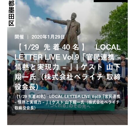
東京都墨田区
開催
2020年1月29日
【1/29 先着40名】 LOCAL
LETTER LIVE Vol.9「官民連携 –
情熱と実現力 – 」| ゲスト 山下
翔一氏（株式会社ペライチ 取締
役会長）
【1/29 先着40名】 LOCAL LETTER LIVE Vol.9「官民連携
– 情熱と実現力 – 」| ゲスト 山下翔一氏（株式会社ペライチ
取締役会長）