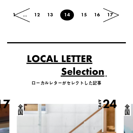
1
…
12
13
14
15
16
17
ローカルレターがセレクトした記事
17
24
APR.
全国
全国