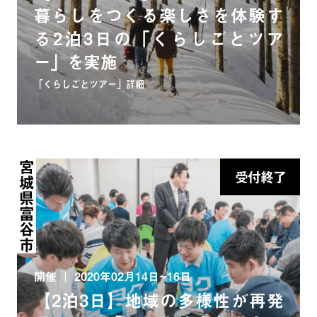
暮らしをつくる楽しさを体験す
る2泊3日の「くらしごとツア
ー」を実施
「くらしごとツアー」詳細
宮城県富谷市
受付終了
開催
2020年02月14日~16日
【2泊3日】地域の多様性が再発