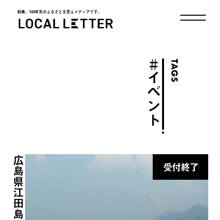
前略、100年先のふるさとを思ふメディアです。
LOCAL LETTER
＃
TAGS
イベント
広島県江田島市
受付終了