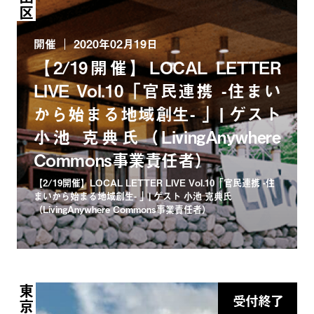
開催
2020年02月19日
【2/19開催】LOCAL LETTER
LIVE Vol.10「官民連携 -住まい
から始まる地域創生- 」| ゲスト
小池 克典氏（LivingAnywhere
Commons事業責任者）
【2/19開催】LOCAL LETTER LIVE Vol.10「官民連携 -住
まいから始まる地域創生- 」| ゲスト 小池 克典氏
（LivingAnywhere Commons事業責任者）
受付終了