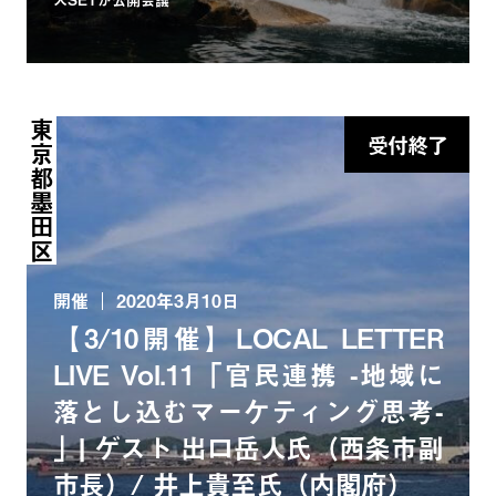
東京都墨田区
受付終了
開催
2020年3月10日
【3/10開催】LOCAL LETTER
LIVE Vol.11「官民連携 -地域に
落とし込むマーケティング思考-
」| ゲスト 出口岳人氏（西条市副
市長）/ 井上貴至氏（内閣府）