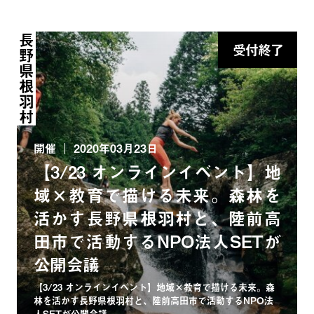
長野県根羽村
受付終了
開催
2020年03月23日
【3/23 オンラインイベント】地
域×教育で描ける未来。森林を
活かす長野県根羽村と、陸前高
田市で活動するNPO法人SETが
公開会議
【3/23 オンラインイベント】地域×教育で描ける未来。森
林を活かす長野県根羽村と、陸前高田市で活動するNPO法
人SETが公開会議