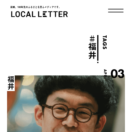
前略、100年先のふるさとを思ふメディアです。
LOCAL LETTER
＃
TAGS
福井
03
APR.
福井