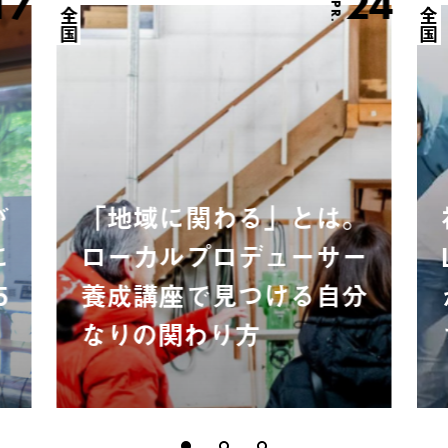
17
24
APR.
全国
全国
が
「地域に関わる」とは。
に
ローカルプロデューサー
5
養成講座で見つける自分
なりの関わり方