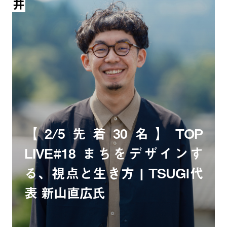
【2/5先着30名】TOP
LIVE#18 まちをデザインす
る、視点と生き方 | TSUGI代
表 新山直広氏