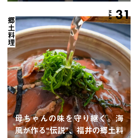
31
MAR.
郷土料理
母ちゃんの味を守り継ぐ。海
風が作る“伝説”、福井の郷土料