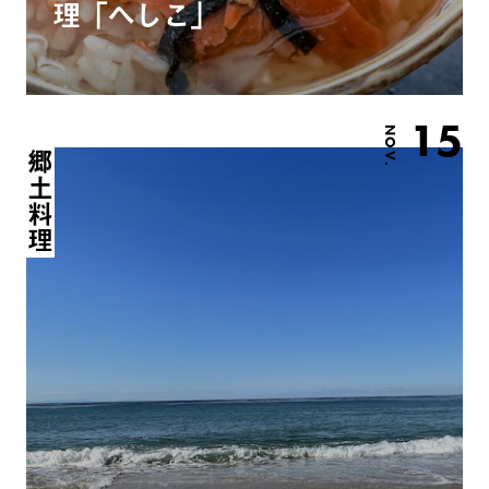
理「へしこ」
15
NOV.
郷土料理