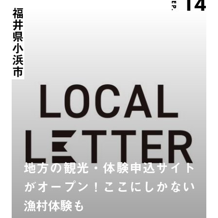
14
SEP.
福井県小浜市
地方の観光・体験申込サイト
がオープン！ここにしかない
漁村体験も