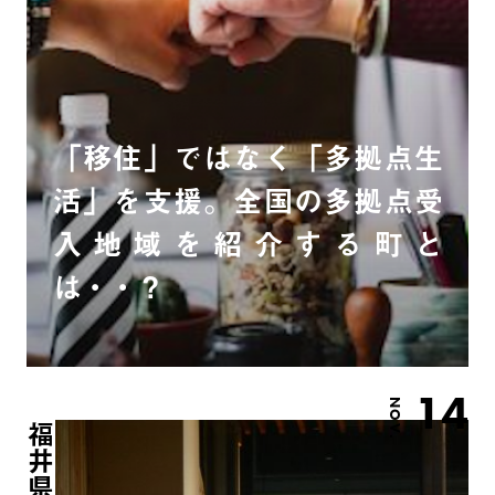
「移住」ではなく「多拠点生
活」を支援。全国の多拠点受
入地域を紹介する町と
は・・？
14
NOV.