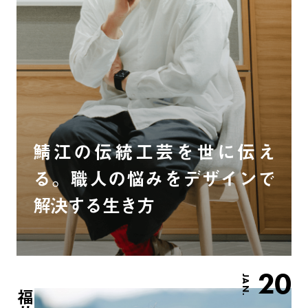
鯖江の伝統工芸を世に伝え
る。職人の悩みをデザインで
解決する生き方
20
JAN.
福井