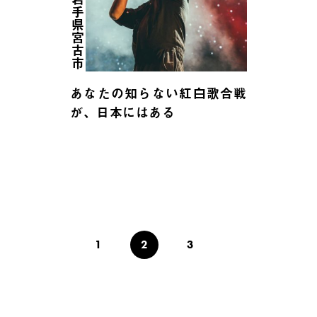
岩手県宮古市
あなたの知らない紅白歌合戦
が、日本にはある
1
2
3