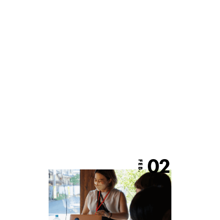
02
FEB.