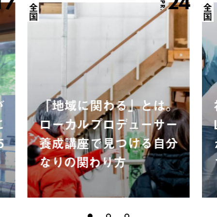
17
24
APR.
全国
全国
が
「地域に関わる」とは。
に
ローカルプロデューサー
5
養成講座で見つける自分
なりの関わり方