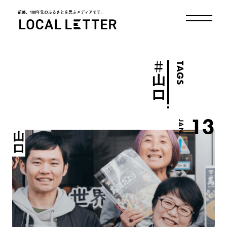
前略、100年先のふるさとを思ふメディアです。
LOCAL LETTER
＃
TAGS
山口
13
JAN.
山口