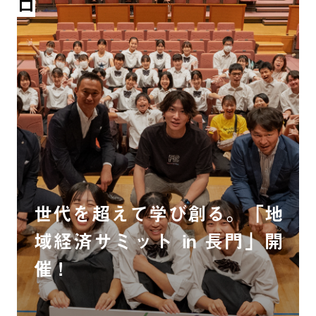
世代を超えて学び創る。「地
域経済サミット in 長門」開
催！