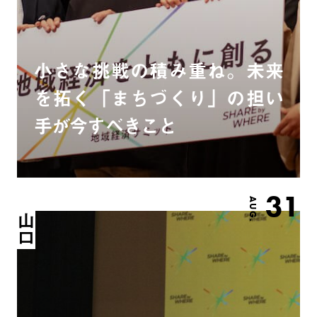
小さな挑戦の積み重ね。未来
を拓く「まちづくり」の担い
手が今すべきこと
31
AUG.
山口