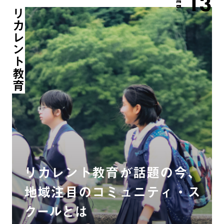
13
FEB.
リカレント教育
リカレント教育が話題の今、
地域注目のコミュニティ・ス
クールとは