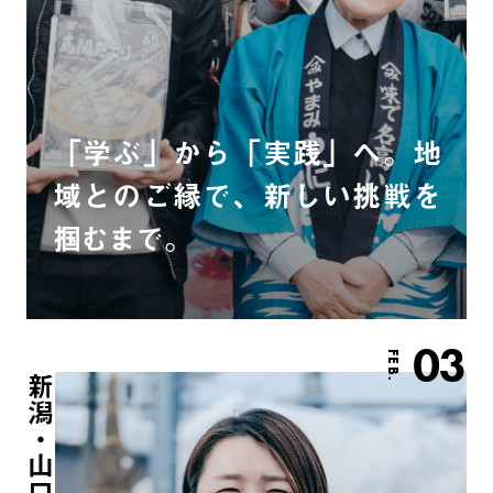
「学ぶ」から「実践」へ。地
域とのご縁で、新しい挑戦を
掴むまで。
03
FEB.
新潟・山口