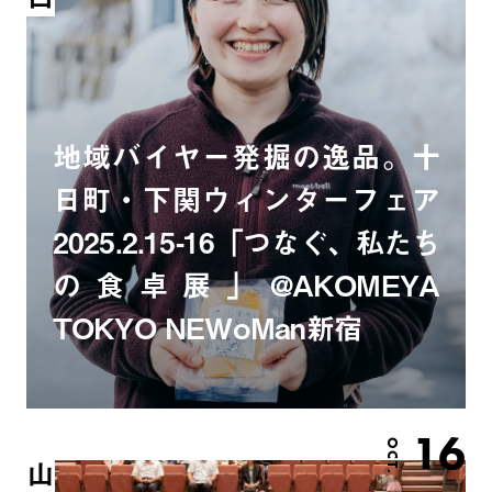
地域バイヤー発掘の逸品。十
日町・下関ウィンターフェア
2025.2.15-16「つなぐ、私たち
の食卓展」@AKOMEYA
TOKYO NEWoMan新宿
16
OCT.
山口