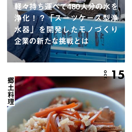
軽々持ち運べて480人分の水を
浄化！？「スーツケース型浄
水器」を開発したモノづくり
企業の新たな挑戦とは
15
OCT.
郷土料理