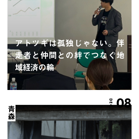
アトツギは孤独じゃない。伴
走者と仲間との絆でつなぐ地
域経済の輪
08
DEC.
青森