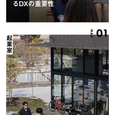
るDXの重要性
01
MAR.
起業家