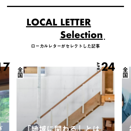
ローカルレターがセレクトした記事
17
24
APR.
全国
全国
が
「地域に関わる」とは。