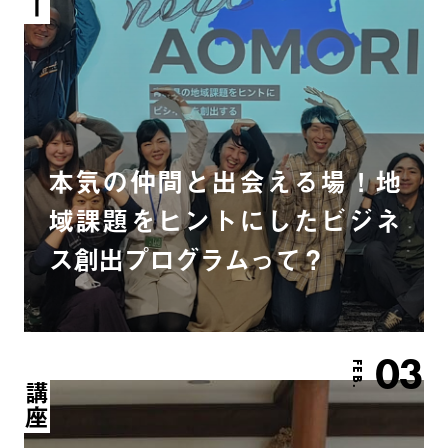
本気の仲間と出会える場！地
域課題をヒントにしたビジネ
ス創出プログラムって？
03
FEB.
講座