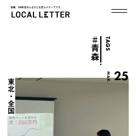
前略、100年先のふるさとを思ふメディアです。
LOCAL LETTER
＃
TAGS
青森
25
MAR.
東北・全国