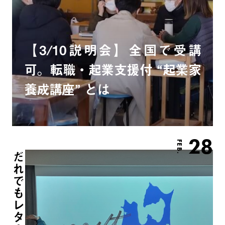
【3/10説明会】全国で受講
可。転職・起業支援付 “起業家
養成講座” とは
28
FEB.
だれでもレター