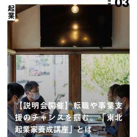
03
FEB.
起業
【説明会開催】転職や事業支
援のチャンスを掴む。「東北
起業家養成講座」とは