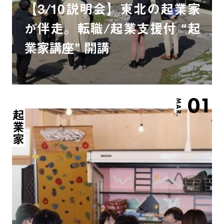
【3/10説明会】東北の起業家
が伴走。転職/起業支援付 “起
業家講座” 開講
01
MAR.
起業家