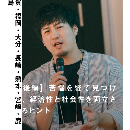
佐
賀
・
福
岡
・
大
分
・
長
崎
・
熊
本
・
宮
崎
・
鹿
児
【後編】苦悩を経て見つけ
た、経済性と社会性を両立さ
せるヒント