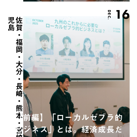
16
DEC.
島
佐
賀
・
福
岡
・
大
分
・
長
崎
・
熊
本
・
宮
崎
・
鹿
児
【前編】「ローカルゼブラ的
ビジネス」とは。経済成長だ