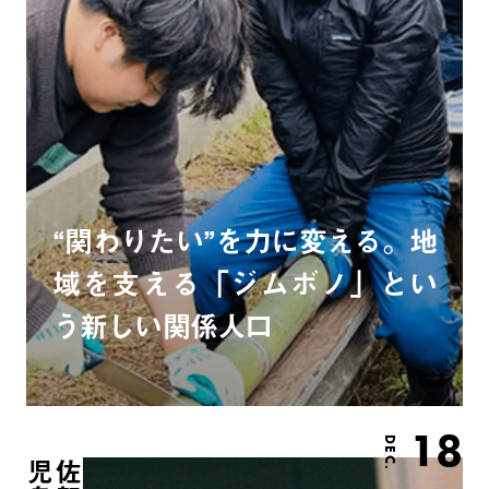
“関わりたい”を力に変える。地
域を支える「ジムボノ」とい
う新しい関係人口
18
DEC.
島