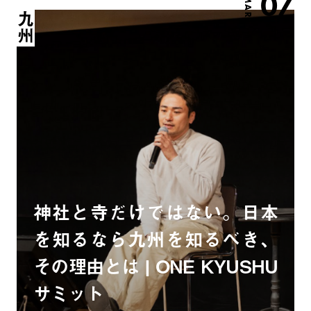
07
MAR.
九州
神社と寺だけではない。日本
を知るなら九州を知るべき、
その理由とは | ONE KYUSHU
サミット