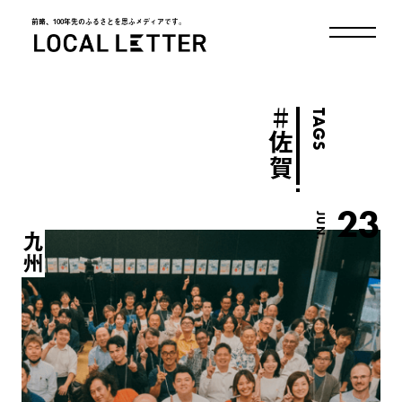
前略、100年先のふるさとを思ふメディアです。
LOCAL LETTER
＃
TAGS
佐賀
23
JUN.
九州