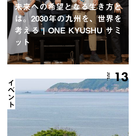
未来への希望となる生き方と
は。2030年の九州を、世界を
考える | ONE KYUSHU サミ
ット
13
JUL.
イベント