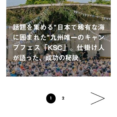
話題を集める”日本で稀有な海
に囲まれた”九州唯一のキャン
プフェス「KSC」。仕掛け人
が語った、成功の秘訣
1
2