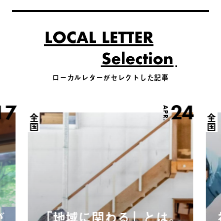
ローカルレターがセレクトした記事
17
24
APR.
全国
全国
が
「地域に関わる」とは。