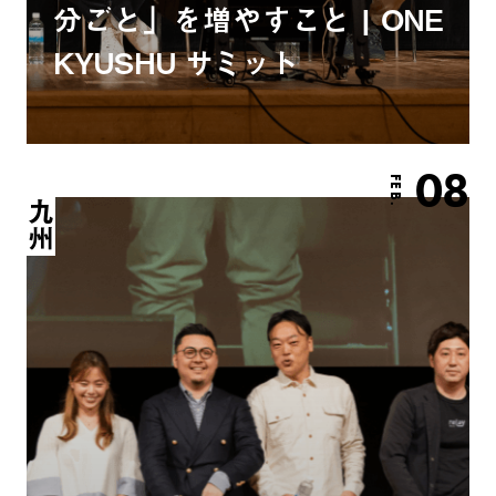
分ごと」を増やすこと | ONE
KYUSHU サミット
08
FEB.
九州