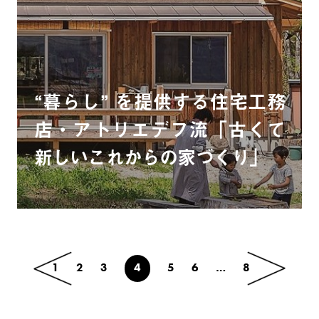
“暮らし” を提供する住宅工務
店・アトリエデフ流「古くて
新しいこれからの家づくり」
1
2
3
4
5
6
…
8