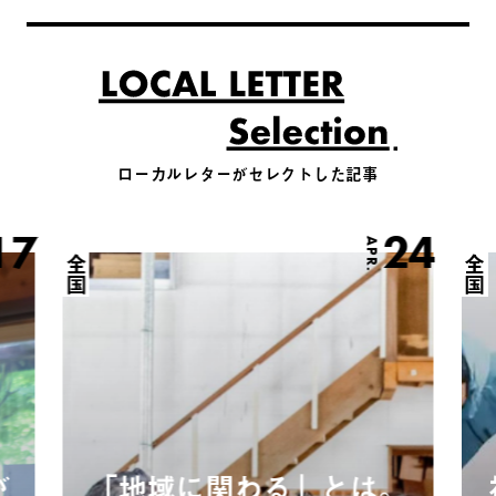
ローカルレターがセレクトした記事
17
24
APR.
全国
全国
が
「地域に関わる」とは。