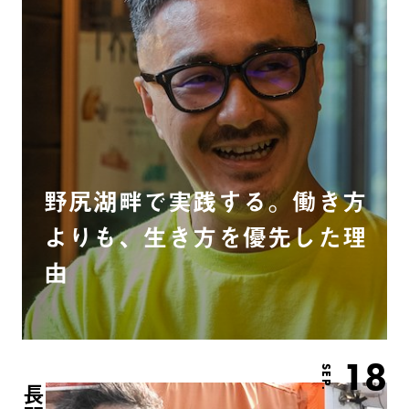
野尻湖畔で実践する。働き方
よりも、生き方を優先した理
由
18
SEP.
長野