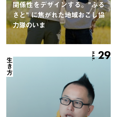
関係性をデザインする。”ふる
さと” に焦がれた地域おこし協
力隊のいま
29
MAR.
生き方