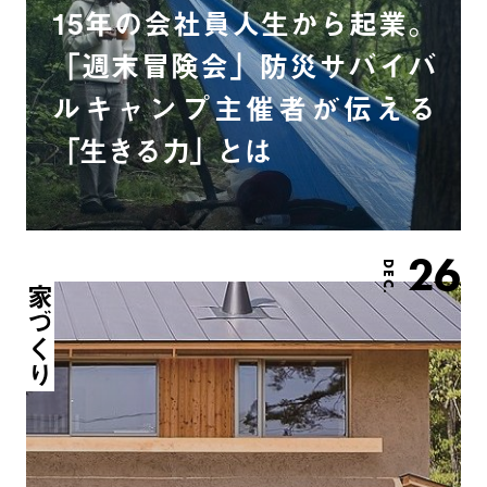
15年の会社員人生から起業。
「週末冒険会」防災サバイバ
ルキャンプ主催者が伝える
「生きる力」とは
26
DEC.
家づくり