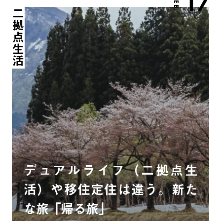
17
FEB.
二拠点生活
デュアルライフ（二拠点生
活）や移住定住は違う。新た
な旅「帰る旅」