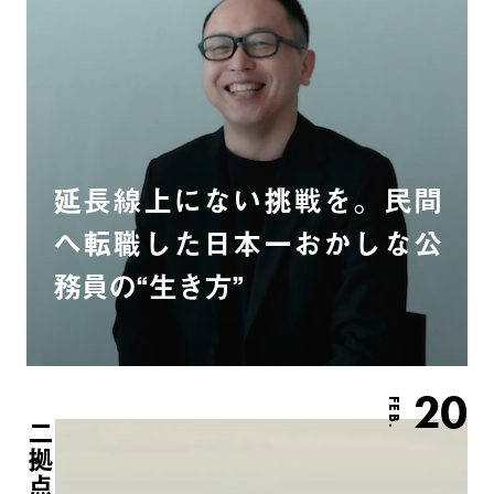
延長線上にない挑戦を。民間
へ転職した日本一おかしな公
務員の“生き方”
20
FEB.
二拠点生活