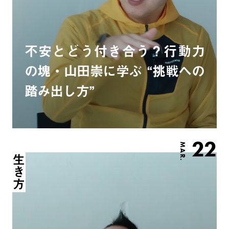
不安とどう付き合う？行動力
の塊・山田崇に学ぶ “挑戦への
踏み出し方”
22
MAR.
生き方