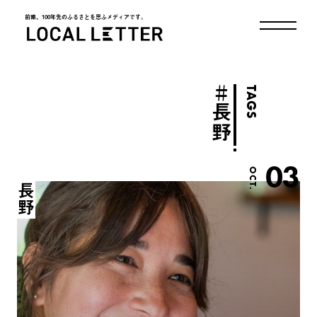
前略、100年先のふるさとを思ふメディアです。
LOCAL LETTER
＃
TAGS
長野
03
OCT.
長野