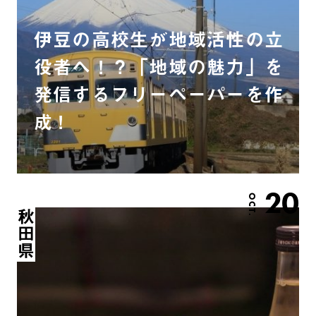
伊豆の高校生が地域活性の立
役者へ！？「地域の魅力」を
発信するフリーペーパーを作
成！
20
OCT.
秋田県