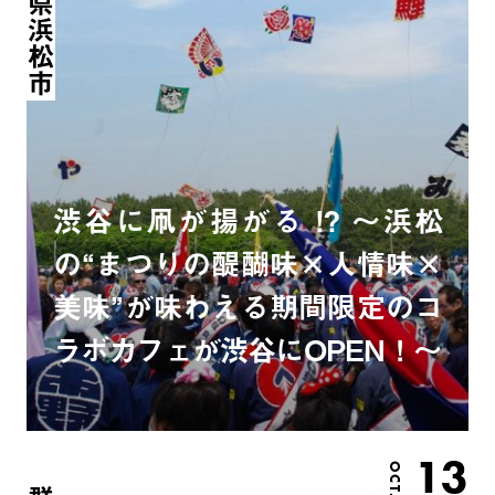
静岡県浜松市
渋谷に凧が揚がる !? ～浜松
の“まつりの醍醐味×人情味×
美味”が味わえる期間限定のコ
ラボカフェが渋谷にOPEN！～
13
OCT.