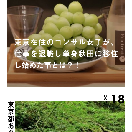
東京在住のコンサル女子が、
仕事を退職し単身秋田に移住
し始めた事とは？！
18
OCT.
東京都あきる野市