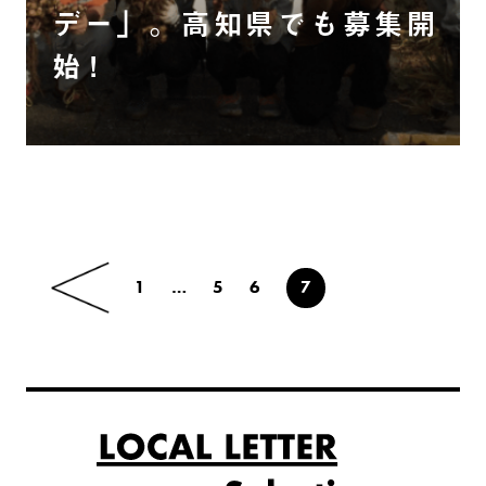
デー」。高知県でも募集開
始！
1
…
5
6
7