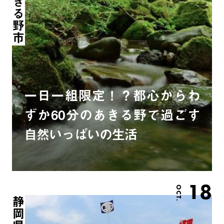
一日一組限定！？都心からわ
ずか60分のあきる野で過ごす
自然いっぱいの生活
18
OCT.