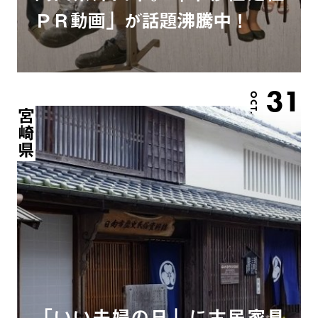
ＰＲ動画」が話題沸騰中！
31
OCT.
宮崎県
「いい夫婦の日」に古民家見