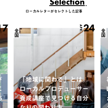
ローカルレターがセレクトした記事
17
24
APR.
全国
全国
が
「地域に関わる」とは。
に
ローカルプロデューサー
5
養成講座で見つける自分
なりの関わり方