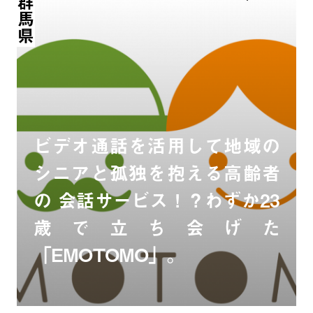
群馬県
ビデオ通話を活用して地域の
シニアと孤独を抱える高齢者
の 会話サービス！？わずか23
歳で立ち会げた
「EMOTOMO」。