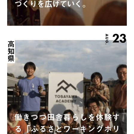
づくりを広げていく。
23
AUG.
高知県
働きつつ田舎暮らしを体験す
る「ふるさとワーキングホリ