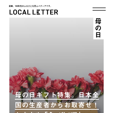
前略、100年先のふるさとを思ふメディアです。
LOCAL LETTER
母の日
母の日ギフト特集。日本全
国の生産者からお取寄せ！