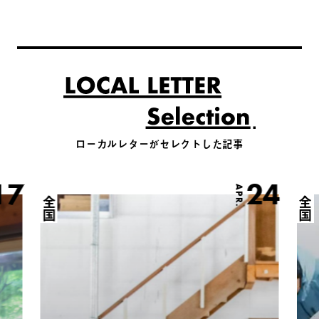
ローカルレターがセレクトした記事
17
24
APR.
全国
全国