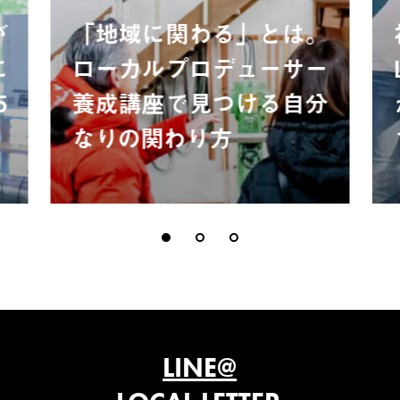
が
「地域に関わる」とは。
に
ローカルプロデューサー
5
養成講座で見つける自分
なりの関わり方
LINE@