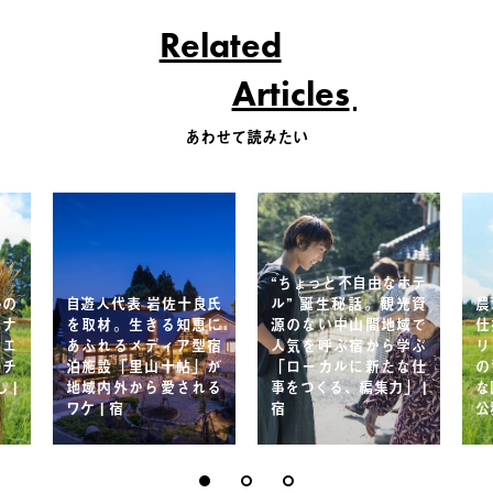
Related
Articles
あわせて読みたい
“ちょっと不自由なホテ
eの
自遊人代表 岩佐十良氏
ル” 誕生秘話。観光資
農
アナ
を取材。生きる知恵に
源のない中山間地域で
仕
リエ
あふれるメディア型宿
人気を呼ぶ宿から学ぶ
リ
ルチ
泊施設「里山十帖」が
「ローカルに新たな仕
の
 |
地域内外から愛される
事をつくる、編集力」 |
な
ワケ | 宿
宿
公