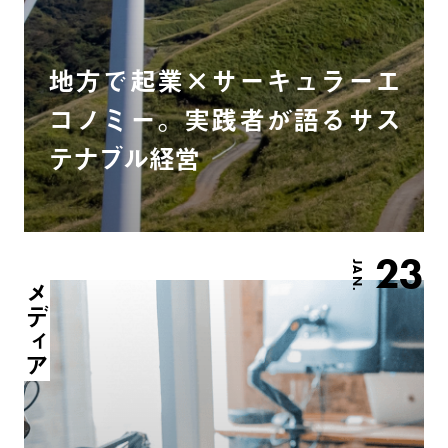
地方で起業×サーキュラーエ
コノミー。実践者が語るサス
テナブル経営
23
JAN.
メディア