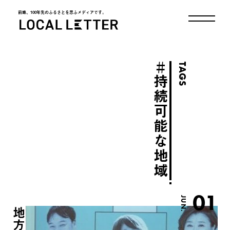
前略、100年先のふるさとを思ふメディアです。
LOCAL LETTER
＃
TAGS
持続可能な地域
01
JUN.