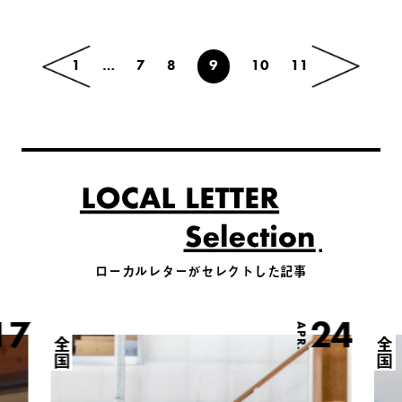
1
…
7
8
9
10
11
ローカルレターがセレクトした記事
17
24
APR.
全国
全国