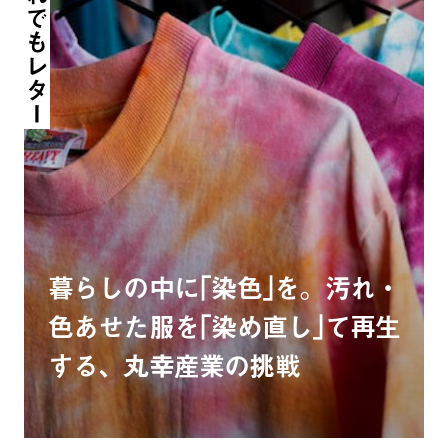
だれでもレター
暮らしの中に｢染色｣を。汚れ・
色あせた服を｢染め直し｣て再生
する、丸幸産業の挑戦