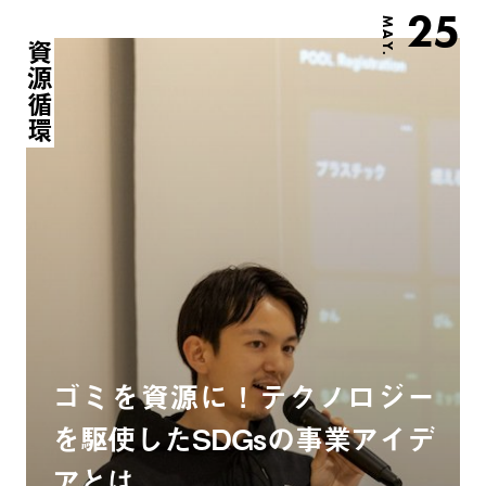
25
MAY.
資源循環
ゴミを資源に！テクノロジー
を駆使したSDGsの事業アイデ
アとは