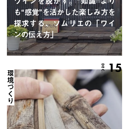
ワインを脱がす。“知識”より
も“感覚”を活かした楽しみ方を
探求する、ソムリエの「ワイ
ンの伝え方」
15
DEC.
環境づくり