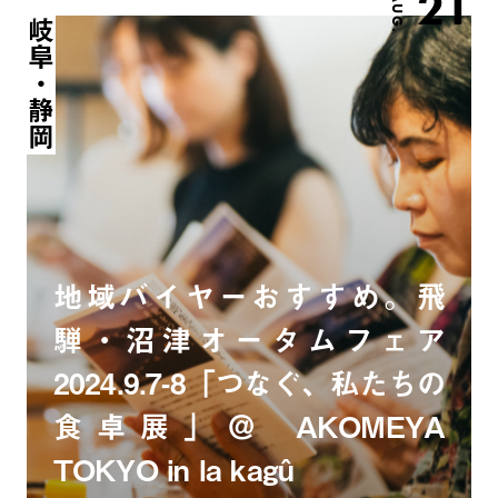
21
AUG.
岐阜・静岡
地域バイヤーおすすめ。飛
騨・沼津オータムフェア
2024.9.7-8「つなぐ、私たちの
食卓展」＠ AKOMEYA
TOKYO in la kagû