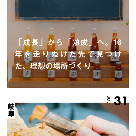
「成長」から「熟成」へ。16
年を走りぬけた先で見つけ
た、理想の場所づくり
31
JUL.
岐阜