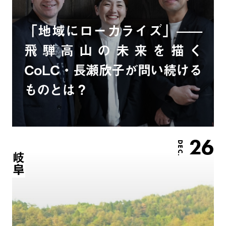
「地域にローカライズ」——
飛騨高山の未来を描く
CoLC・長瀬欣子が問い続ける
ものとは？
26
DEC.
岐阜