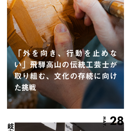
「外を向き、行動を止めな
い」飛騨高山の伝統工芸士が
取り組む、文化の存続に向け
た挑戦
28
MAY.
岐阜