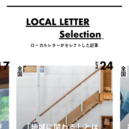
ローカルレターがセレクトした記事
17
24
APR.
全国
全国
が
「地域に関わる」とは。