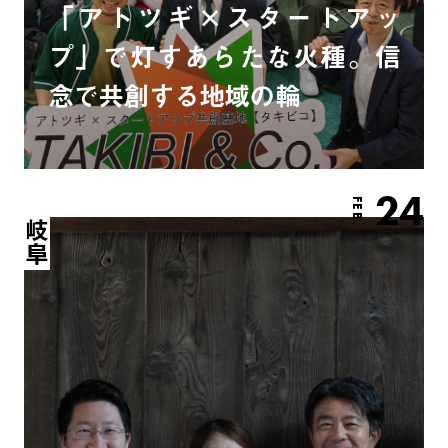
「アトツギ×スタートアッ
プ」で灯すあらたな火種。信
念で共創する地域の輪
24
FEB.
岐阜