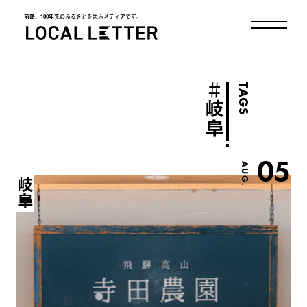
前略、100年先のふるさとを思ふメディアです。
LOCAL LETTER
＃
TAGS
岐阜
05
AUG.
岐阜