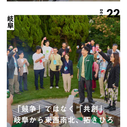
22
DEC.
岐阜
「競争」ではなく「共創」。
岐阜から東西南北、拓きひろ