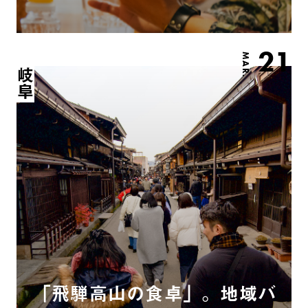
21
MAR.
岐阜
「飛騨高山の食卓」。地域バ