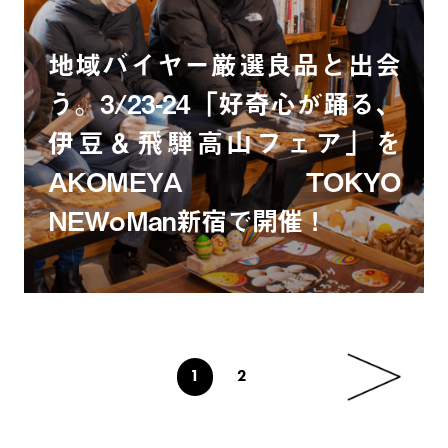
地域バイヤー厳選良品と出会
う。3/23-24「好奇心が踊る、
伊豆＆飛騨高山フェア」を
AKOMEYA TOKYO
NEWoMan新宿で開催！
1
2