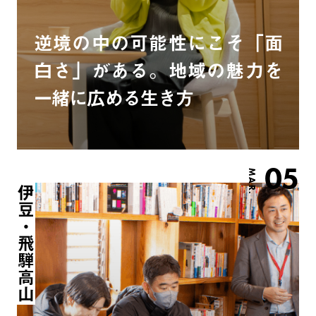
逆境の中の可能性にこそ「面
白さ」がある。地域の魅力を
一緒に広める生き方
05
MAR.
伊豆・飛騨高山