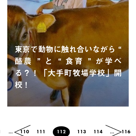
東京で動物に触れ合いながら “
酪農 ” と “ 食育 ” が学べ
る？！「大手町牧場学校」開
校！
1
…
110
111
112
113
114
…
116