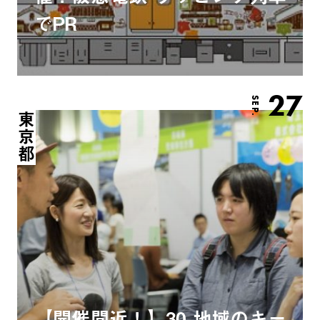
でPR
27
SEP.
東京都
【開催間近！】30 地域のキー