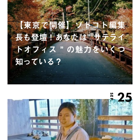
【東京で開催】ソトコト編集
長も登壇！あなたは” サテライ
トオフィス ” の魅力をいくつ
知っている？
25
SEP.