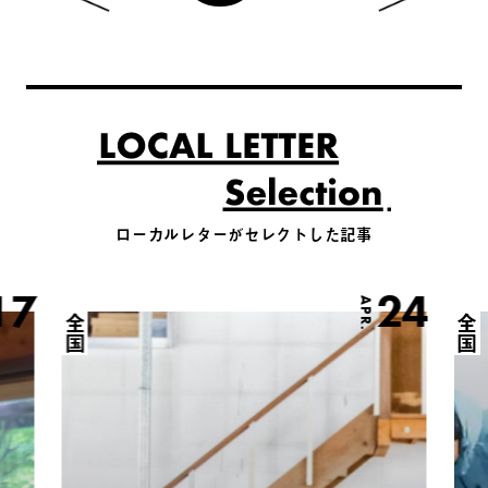
ローカルレターがセレクトした記事
17
24
APR.
全国
全国