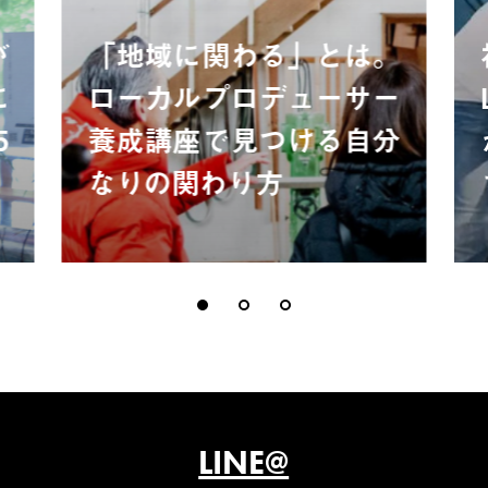
が
「地域に関わる」とは。
に
ローカルプロデューサー
5
養成講座で見つける自分
なりの関わり方
LINE@