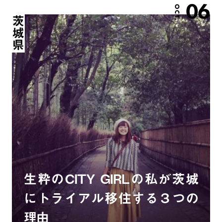
06
OCT.
茨城県
生粋のCITY GIRLの私が茨城
にトライアル移住する３つの
理由