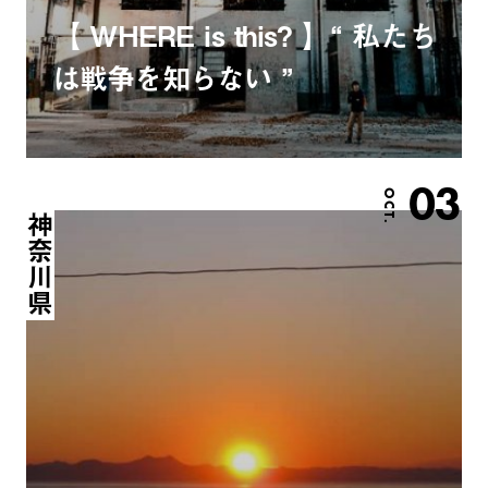
【 WHERE is this? 】“ 私たち
は戦争を知らない ”
03
OCT.
神奈川県