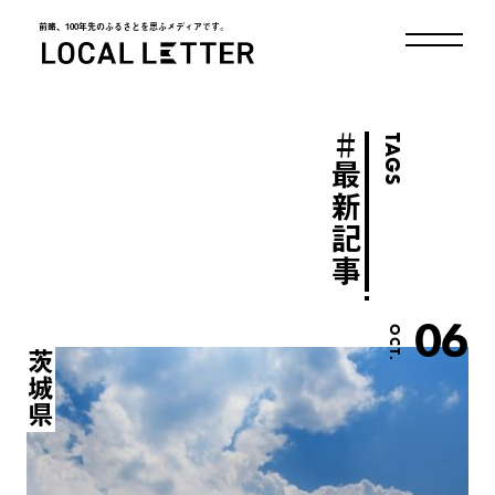
前略、100年先のふるさとを思ふメディアです。
LOCAL LETTER
＃
TAGS
最新記事
06
OCT.
茨城県