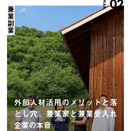
02
MAR.
兼業副業
外部人材活用のメリットと落
とし穴。兼業家と兼業受入れ
企業の本音