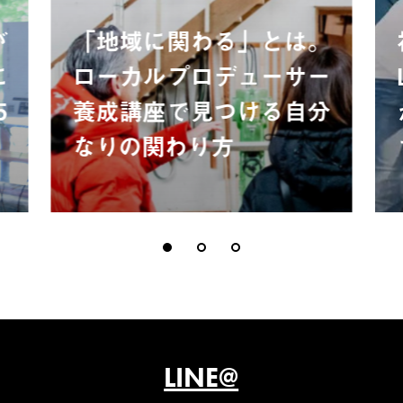
が
「地域に関わる」とは。
に
ローカルプロデューサー
5
養成講座で見つける自分
なりの関わり方
LINE@