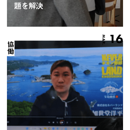
題を解決
16
MAR.
協働