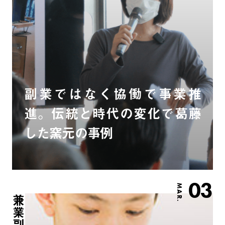
副業ではなく協働で事業推
進。伝統と時代の変化で葛藤
した窯元の事例
03
MAR.
兼業副業