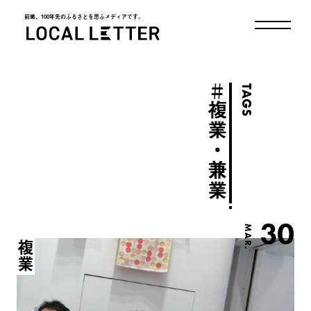
前略、100年先のふるさとを思ふメディアです。
LOCAL LETTER
＃
TAGS
複業・兼業
30
MAR.
複業