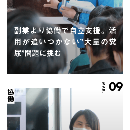
副業より協働で自立支援。活
用が追いつかない”大量の糞
尿”問題に挑む
09
MAR.
協働