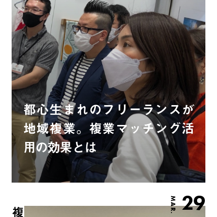
都⼼⽣まれのフリーランスが
地域複業。複業マッチング活
⽤の効果とは
29
MAR.