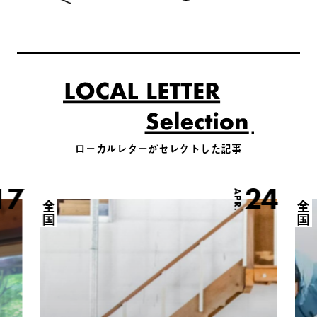
ローカルレターがセレクトした記事
17
24
APR.
全国
全国