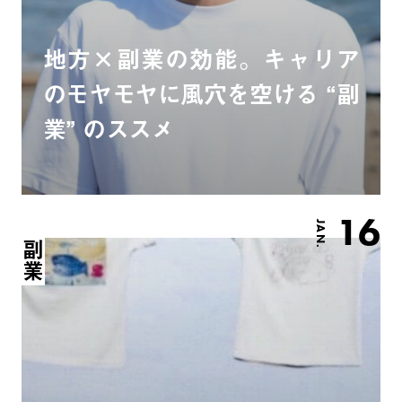
地方×副業の効能。キャリア
のモヤモヤに風穴を空ける “副
業” のススメ
16
JAN.
副業