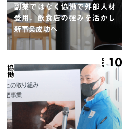
副業ではなく協働で外部人材
登用。飲食店の強みを活かし
新事業成功へ
10
MAR.
協働