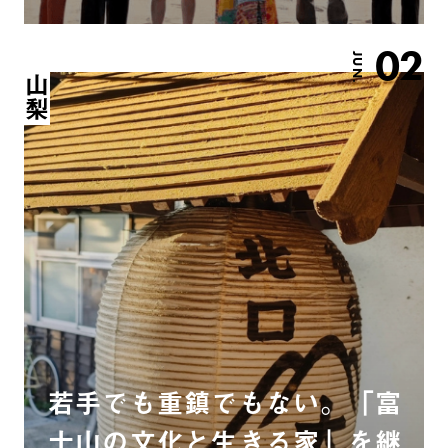
02
JUN.
山梨
若手でも重鎮でもない。「富
士山の文化と生きる家」を継