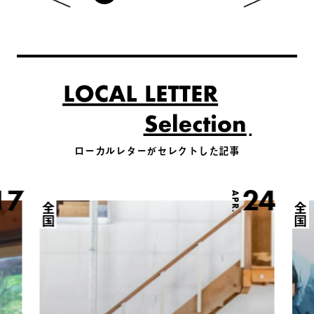
ローカルレターがセレクトした記事
17
24
APR.
全国
全国