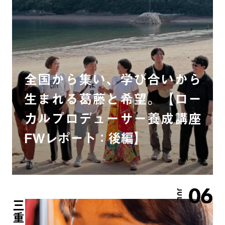
全国から集い、学び合いから
生まれる葛藤と希望。【ロー
カルプロデューサー養成講座
FWレポート：後編】
06
JUL.
三重