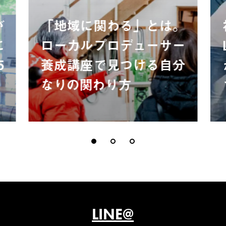
が
「地域に関わる」とは。
に
ローカルプロデューサー
5
養成講座で見つける自分
なりの関わり方
LINE@