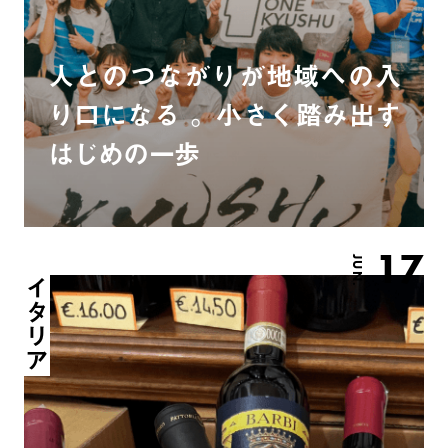
人とのつながりが地域への入
り口になる 。小さく踏み出す
はじめの一歩
17
JUN.
イタリア