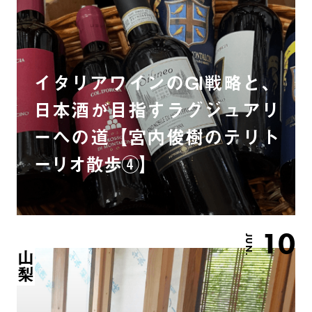
イタリアワインのGI戦略と、
日本酒が目指すラグジュアリ
ーへの道【宮内俊樹のテリト
ーリオ散歩④】
10
JUN.
山梨