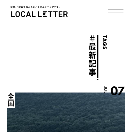
前略、100年先のふるさとを思ふメディアです。
LOCAL LETTER
＃
TAGS
最新記事
07
JUL.
全国