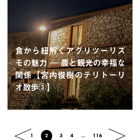
食から紐解くアグリツーリズ
モの魅力 ― 農と観光の幸福な
関係【宮内俊樹のテリトーリ
オ散歩③】
1
2
3
4
…
116