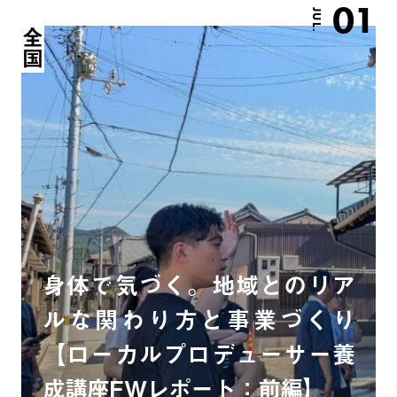
01
JUL.
全国
身体で気づく。地域とのリア
ルな関わり方と事業づくり
【ローカルプロデューサー養
成講座FWレポート：前編】