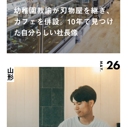
幼稚園教諭が刃物屋を継ぎ、
カフェを併設。10年で見つけ
た自分らしい社長像
26
MAY.
山形